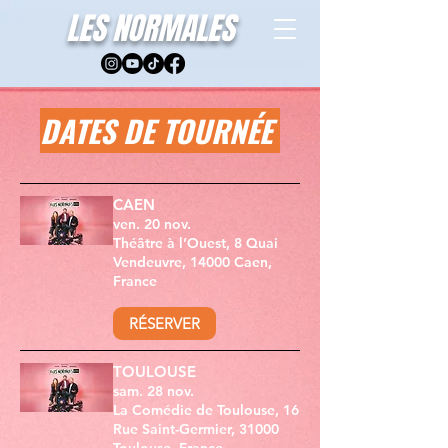
LES NORMALES
DATES DE TOURNÉE
CAEN
ven. 20 nov.
Théâtre à l’Ouest, 8 Quai
Vendeuvre, 14000 Caen,
France
RÉSERVER
TOULOUSE
sam. 28 nov.
La Comédie de Toulouse, 16
Rue Saint-Germier, 31000