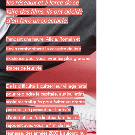
les réseaux et à force de se
faire des films, ils ont décidé
d'en faire un spectacle.
Pendant une heure, Alicia, Romain et
Kévin rembobinent la cassette de leur
existence pour vous livrer les plus grandes
étapes de leur vie.
De la difficulté à quitter leur village natal
pour rejoindre la capitale, aux bulletins
scolaires trafiqués pour éviter un drame
parental, en passant par l'arrivée
d'internet sur l'ordinateur familial, ils
rejouent avec vous le film de leur
jeunesse, des années 2000 à aujourd'hui.