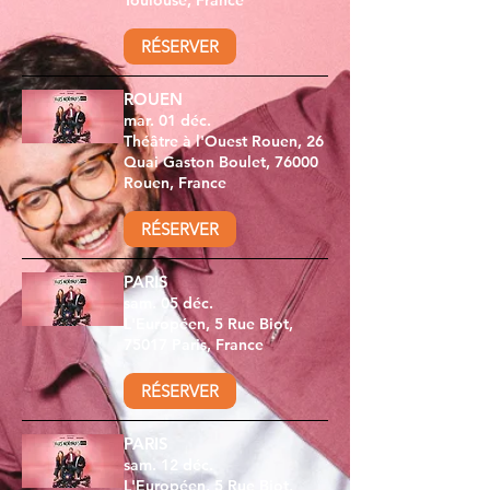
Toulouse, France
RÉSERVER
ROUEN
mar. 01 déc.
Théâtre à l'Ouest Rouen, 26
Quai Gaston Boulet, 76000
Rouen, France
RÉSERVER
PARIS
sam. 05 déc.
L'Européen, 5 Rue Biot,
75017 Paris, France
RÉSERVER
PARIS
sam. 12 déc.
L'Européen, 5 Rue Biot,