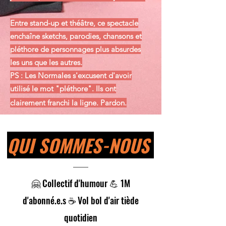
Entre stand-up et théâtre, ce spectacle
enchaîne sketchs, parodies, chansons et
pléthore de personnages plus absurdes
les uns que les autres.
PS : Les Normales s'excusent d'avoir
utilisé le mot "pléthore". Ils ont
clairement franchi la ligne. Pardon.
QUI SOMMES-NOUS
🤗 Collectif d'humour 💪 1M
d'abonné.e.s ☕ Vol bol d'air tiède
quotidien