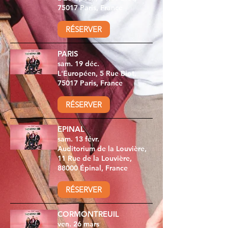
75017 Paris, France
RÉSERVER
PARIS
sam. 19 déc.
L'Européen, 5 Rue Biot,
75017 Paris, France
RÉSERVER
EPINAL
sam. 13 févr.
Auditorium de la Louvière,
11 Rue de la Louvière,
88000 Épinal, France
RÉSERVER
CORMONTREUIL
ven. 26 mars