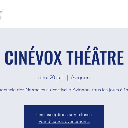
HOME
TOURNÉE
QUI SOMMES-NOUS
VIDÉ
CINÉVOX THÉÂTRE
dim. 20 juil.
  |  
Avignon
pectacle des Normales au Festival d'Avignon, tous les jours à 16
Les inscriptions sont closes
Voir d'autres événements