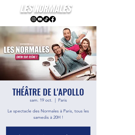
LES NORMALES
THÉÂTRE DE L'APOLLO
sam. 19 oct.
  |  
Paris
Le spectacle des Normales à Paris, tous les
samedis à 20H !