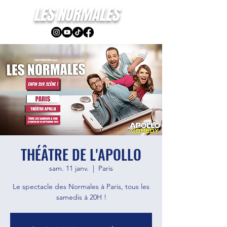
LES NORMALES
THÉÂTRE DE L'APOLLO
sam. 11 janv.
  |  
Paris
Le spectacle des Normales à Paris, tous les
samedis à 20H !